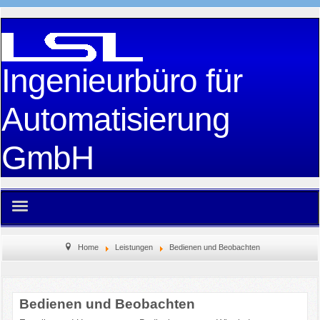
Ingenieurbüro für
Automatisierung
GmbH
Home
Home
Leistungen
Bedienen und Beobachten
Unser Büro
Bedienen und Beobachten
Leistungen