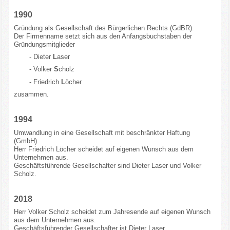
1990
Referenzen
Gründung als Gesellschaft des Bürgerlichen Rechts (GdBR).
Der Firmenname setzt sich aus den Anfangsbuchstaben der
Datenschutz
Gründungsmitglieder
- Dieter
L
aser
Impressum
- Volker
S
cholz
- Friedrich
L
öcher
Disclaimer
zusammen.
1994
Umwandlung in eine Gesellschaft mit beschränkter Haftung
(GmbH).
Herr Friedrich Löcher scheidet auf eigenen Wunsch aus dem
Unternehmen aus.
Geschäftsführende Gesellschafter sind Dieter Laser und Volker
Scholz.
2018
Herr Volker Scholz scheidet zum Jahresende auf eigenen Wunsch
aus dem Unternehmen aus.
Geschäftsführender Gesellschafter ist Dieter Laser.